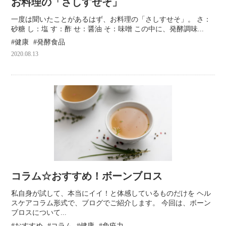
お料理の「さしすせそ」
一度は聞いたことがあるはず、お料理の「さしすせそ」。 さ：
砂糖 し：塩 す：酢 せ：醤油 そ：味噌 この中に、発酵調味...
健康
発酵食品
2020.08.13
コラム☆おすすめ！ボーンブロス
私自身が試して、本当にイイ！と体感しているものだけを ヘル
スケアコラム形式で、ブログでご紹介します。 今回は、ボーン
ブロスについて...
おすすめ
コラム
健康
免疫力