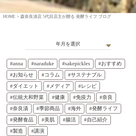
HOME
>
森奈良漬店 5代目店主が贈る 発酵ライフ ブログ
年月を選択
#anna
#naraduke
#sakepickles
#おすすめ
#お知らせ
#コラム
#サステナブル
#ダイエット
#メディア
#レシピ
#伝統大和野菜
#健康
#免疫力
#奈良
#奈良漬
#季節商品
#海外
#発酵ライフ
#発酵食品
#美肌
#腸活
#自己紹介
#製造
#講演