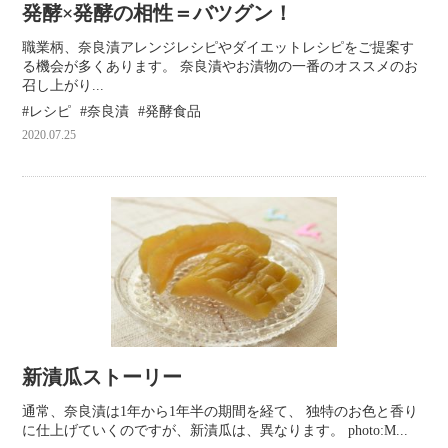
発酵×発酵の相性＝バツグン！
職業柄、奈良漬アレンジレシピやダイエットレシピをご提案す
る機会が多くあります。 奈良漬やお漬物の一番のオススメのお
召し上がり...
レシピ
奈良漬
発酵食品
2020.07.25
新漬瓜ストーリー
通常、奈良漬は1年から1年半の期間を経て、 独特のお色と香り
に仕上げていくのですが、新漬瓜は、異なります。 photo:M...