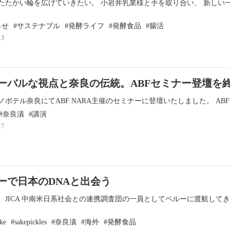
たたかい輪を広げていきたい。 小岩井乳業様と手を取り合い、 新しい
らせ
サステナブル
発酵ライフ
発酵食品
腸活
13
ーバルな視点と奈良の伝統。ABFセミナー登壇を
ボテル奈良にてABF NARA主催のセミナーに登壇いたしました。 ABF（Asian Bu
奈良漬
講演
17
ーで日本のDNAと出会う
、JICA 中南米日系社会との連携調査団の一員としてペルーに渡航して
ke
sakepickles
奈良漬
海外
発酵食品