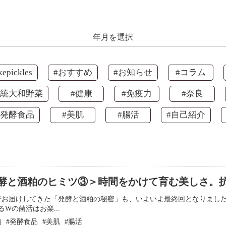
年月を選択
kepickles
#おすすめ
#お知らせ
#コラム
伝統大和野菜
#健康
#免疫力
#奈良
#発酵食品
#美肌
#腸活
#自己紹介
酵と酒粕のヒミツ③＞時間をかけて育む美しさ。
でお届けしてきた「発酵と酒粕の秘密」も、いよいよ最終回となりました
るWの菌活はお楽...
漬
発酵食品
美肌
腸活