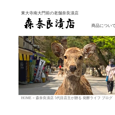
東大寺南大門前の老舗奈良漬店
商品につい
HOME
>
森奈良漬店 5代目店主が贈る 発酵ライフ ブログ