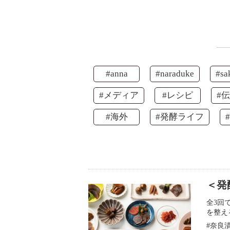
#anna
#naraduke
#sa
#メディア
#レシピ
#
#海外
#発酵ライフ
＜発
全3回
を整え
奈良