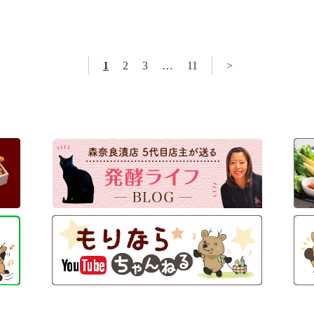
1
2
3
…
11
>