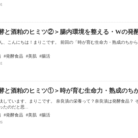
01
酵と酒粕のヒミツ②＞腸内環境を整える・Wの発
ん、こんにちは！まりこです。 前回の「時が育む生命力・熟成のちか
漬
発酵食品
美肌
腸活
31
酵と酒粕のヒミツ①＞時が育む生命力・熟成のち
汰しています、まりこです。 奈良漬の栄養って？奈良漬は発酵食品？ 
たのだと思...
漬
発酵食品
美肌
腸活
26