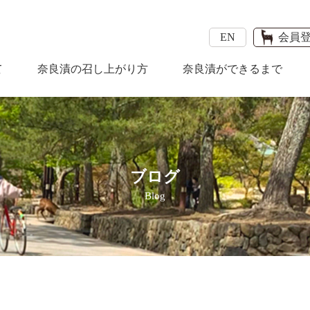
EN
会員
て
奈良漬の召し上がり方
奈良漬ができるまで
ブログ
Blog