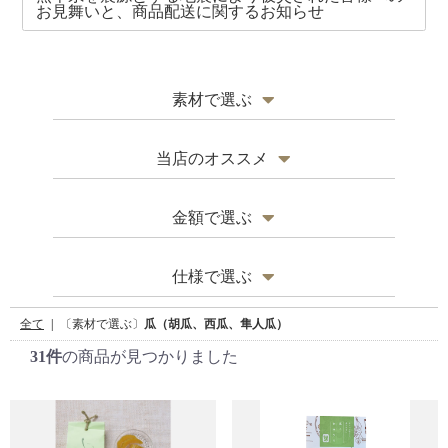
お見舞いと、商品配送に関するお知らせ
素材で選ぶ
瓜（胡瓜、西瓜、隼人瓜）
当店のオススメ
大和三尺きゅうり
季節の商品
金額で選ぶ
なす
その他
〜1,000円
仕様で選ぶ
ひょうたん、生姜
1,000円〜3,000円
木蓋がついており、
特上樽
全て
|
〔素材で選ぶ〕
瓜（胡瓜、西瓜、隼人瓜）
すし桶として重宝します
すもも、人参、セロリ
31件
の商品が見つかりました
3,000円〜5,000円
ご体裁のよい丸型・
樽詰
小判型の樽入です
きざみ奈良漬
5,000円〜10,000円
箱詰
木箱に入っております
オリジナル商品