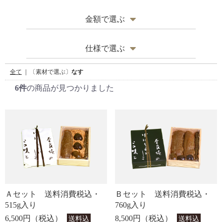
大和三尺きゅうり
季節の商品
金額で選ぶ
なす
その他
〜1,000円
仕様で選ぶ
ひょうたん、生姜
1,000円〜3,000円
木蓋がついており、
特上樽
全て
|
〔素材で選ぶ〕
なす
すし桶として重宝します
すもも、人参、セロリ
6件
の商品が見つかりました
3,000円〜5,000円
ご体裁のよい丸型・
樽詰
小判型の樽入です
きざみ奈良漬
5,000円〜10,000円
箱詰
木箱に入っております
オリジナル商品
10,000円〜
袋詰
化粧袋に入っております
送料込み・
セット
消費税込みのお詰め合わせです
Ａセット 送料消費税込・
Ｂセット 送料消費税込・
その他
お茶碗・つぼ入など
515g入り
760g入り
6,500円（税込）
8,500円（税込）
送料込
送料込