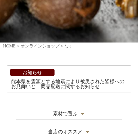
HOME
>
オンラインショップ
>
なす
お知らせ
熊本県を震源とする地震により被災された皆様への
お見舞いと、商品配送に関するお知らせ
素材で選ぶ
瓜（胡瓜、西瓜、隼人瓜）
当店のオススメ