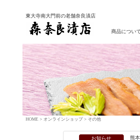
東大寺南大門前の老舗奈良漬店
商品につい
HOME
>
オンラインショップ
>
その他
熊
お知らせ