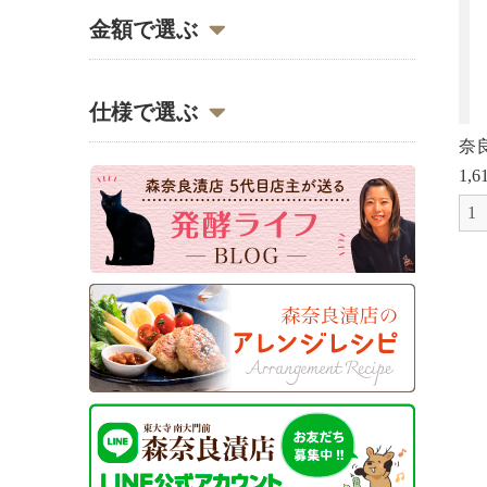
金額で選ぶ
すもも、人参、セロリ
きざみ奈良漬
〜1,000円
仕様で選ぶ
オリジナル商品
1,000円〜3,000円
奈
木蓋がついており、
特上樽
1,
すし桶として重宝します
3,000円〜5,000円
ご体裁のよい丸型・
樽詰
小判型の樽入です
5,000円〜10,000円
箱詰
木箱に入っております
10,000円〜
袋詰
化粧袋に入っております
送料込み・
セット
消費税込みのお詰め合わせです
その他
お茶碗・つぼ入など