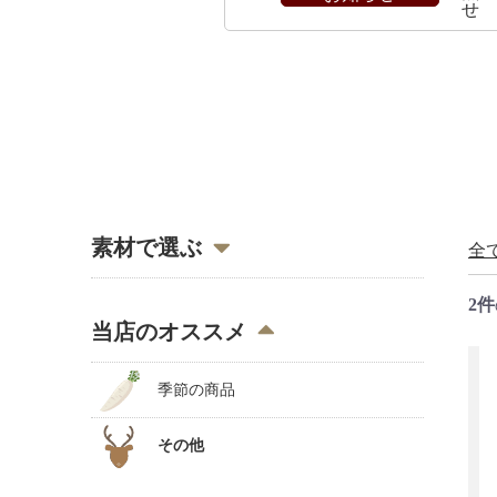
せ
素材で選ぶ
全
2件
瓜（胡瓜、西瓜、隼人瓜）
当店のオススメ
大和三尺きゅうり
季節の商品
なす
その他
ひょうたん、生姜