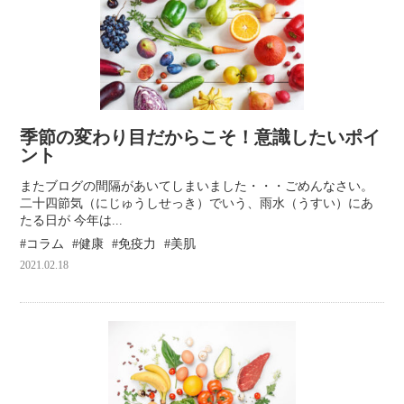
季節の変わり目だからこそ！意識したいポイ
ント
またブログの間隔があいてしまいました・・・ごめんなさい。
二十四節気（にじゅうしせっき）でいう、雨水（うすい）にあ
たる日が 今年は...
コラム
健康
免疫力
美肌
2021.02.18