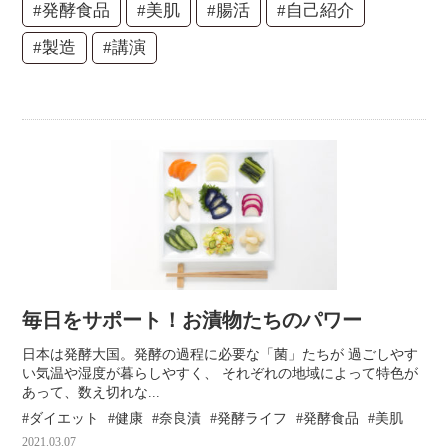
#発酵食品
#美肌
#腸活
#自己紹介
#製造
#講演
毎日をサポート！お漬物たちのパワー
日本は発酵大国。発酵の過程に必要な「菌」たちが 過ごしやす
い気温や湿度が暮らしやすく、 それぞれの地域によって特色が
あって、数え切れな...
ダイエット
健康
奈良漬
発酵ライフ
発酵食品
美肌
2021.03.07