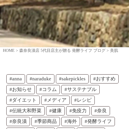
HOME
>
森奈良漬店 5代目店主が贈る 発酵ライフ ブログ
>
美肌
#anna
#naraduke
#sakepickles
#おすすめ
#お知らせ
#コラム
#サステナブル
#ダイエット
#メディア
#レシピ
#伝統大和野菜
#健康
#免疫力
#奈良
#奈良漬
#季節商品
#海外
#発酵ライフ