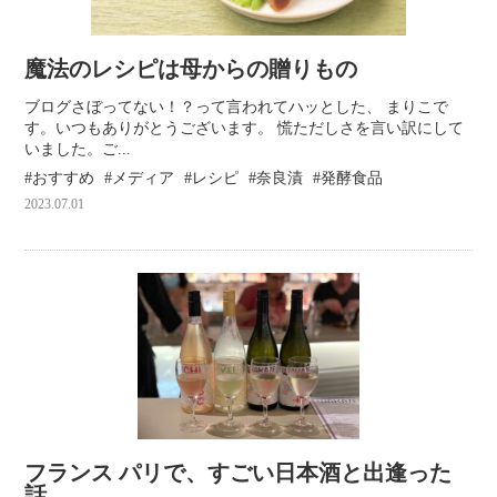
魔法のレシピは母からの贈りもの
ブログさぼってない！？って言われてハッとした、 まりこで
す。いつもありがとうございます。 慌ただしさを言い訳にして
いました。ご...
おすすめ
メディア
レシピ
奈良漬
発酵食品
2023.07.01
フランス パリで、すごい日本酒と出逢った
話。