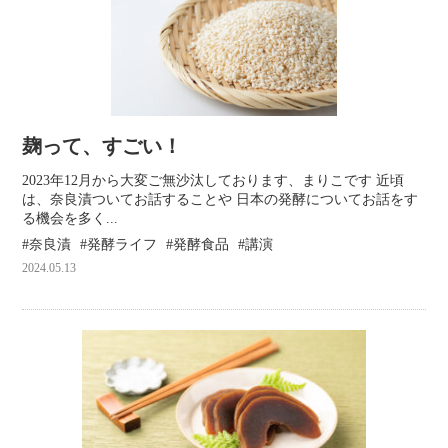
麹って、すごい！
2023年12月から大変ご無沙汰しております、まりこです
近頃
は、奈良漬ついてお話することや 日本の発酵についてお話をす
る機会を多く...
奈良漬
発酵ライフ
発酵食品
講演
2024.05.13