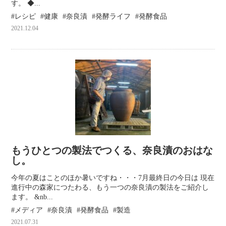
す。 ◆...
レシピ
健康
奈良漬
発酵ライフ
発酵食品
2021.12.04
もうひとつの製法でつくる、奈良漬のおはな
し。
今年の夏はことのほか暑いですね・・・7月最終日の今日は 現在
進行中の森家につたわる、もう一つの奈良漬の製法をご紹介し
ます。 &nb...
メディア
奈良漬
発酵食品
製造
2021.07.31