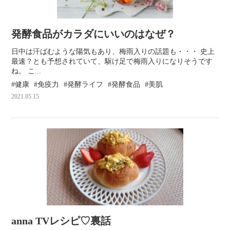
発酵食品がカラダにいいのはなぜ？
日中は汗ばむような陽気もあり、梅雨入りの話題も・・・ 史上
最速？とも予想されていて、駆け足で梅雨入りになりそうです
ね。 こ...
健康
免疫力
発酵ライフ
発酵食品
美肌
2021.05.15
anna TVレシピ♡裏話