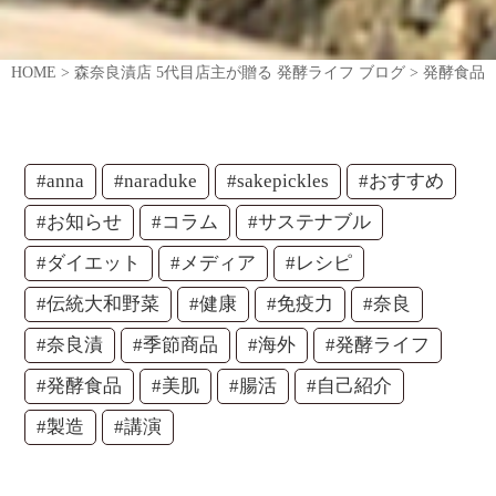
HOME
>
森奈良漬店 5代目店主が贈る 発酵ライフ ブログ
>
発酵食品
#anna
#naraduke
#sakepickles
#おすすめ
#お知らせ
#コラム
#サステナブル
#ダイエット
#メディア
#レシピ
#伝統大和野菜
#健康
#免疫力
#奈良
#奈良漬
#季節商品
#海外
#発酵ライフ
#発酵食品
#美肌
#腸活
#自己紹介
#製造
#講演