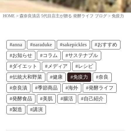
HOME
>
森奈良漬店 5代目店主が贈る 発酵ライフ ブログ
>
免疫力
#anna
#naraduke
#sakepickles
#おすすめ
#お知らせ
#コラム
#サステナブル
#ダイエット
#メディア
#レシピ
#伝統大和野菜
#健康
#免疫力
#奈良
#奈良漬
#季節商品
#海外
#発酵ライフ
#発酵食品
#美肌
#腸活
#自己紹介
#製造
#講演