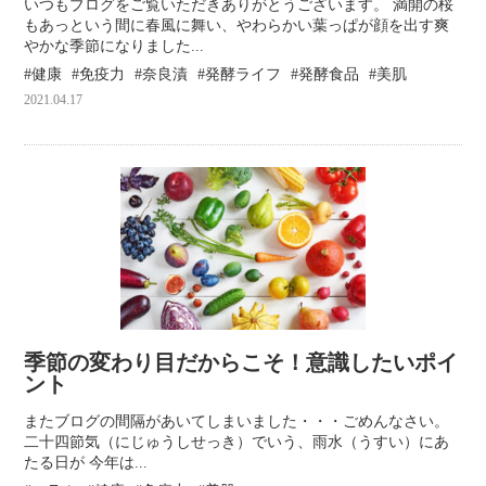
いつもブログをご覧いただきありがとうございます。 満開の桜
もあっという間に春風に舞い、やわらかい葉っぱが顔を出す爽
やかな季節になりました...
健康
免疫力
奈良漬
発酵ライフ
発酵食品
美肌
2021.04.17
季節の変わり目だからこそ！意識したいポイ
ント
またブログの間隔があいてしまいました・・・ごめんなさい。
二十四節気（にじゅうしせっき）でいう、雨水（うすい）にあ
たる日が 今年は...