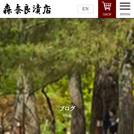
EN
menu
SHOP
ブログ
Blog