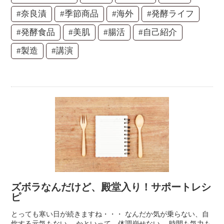
#奈良漬
#季節商品
#海外
#発酵ライフ
#発酵食品
#美肌
#腸活
#自己紹介
#製造
#講演
ズボラなんだけど、殿堂入り！サポートレシ
ピ
とっても寒い日が続きますね・・・ なんだか気が乗らない、自
炊する元気もない。 かといって、体調崩せない。 時間も気力も