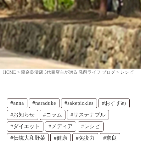
HOME
>
森奈良漬店 5代目店主が贈る 発酵ライフ ブログ
>
レシピ
#anna
#naraduke
#sakepickles
#おすすめ
#お知らせ
#コラム
#サステナブル
#ダイエット
#メディア
#レシピ
#伝統大和野菜
#健康
#免疫力
#奈良