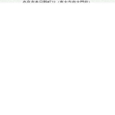
奈良市春日野町23（東大寺南大門前）
AM 9：00 - PM 6：00
TEL：
0742-26-2063
FAX：0742-27-3148
店舗情報はこちら
お問い合わせフォーム
FAX注文用紙（PDF）
著作権について
プライバシーポリシー
特定商取引に関する法律に基づく表記
免責事項
Copyright (C) 2013 MORINARADUKE Corporation.