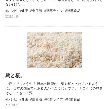
ないけど、...
レシピ
健康
奈良漬
発酵ライフ
発酵食品
2021.01.10
麹と糀。
ご存じでしょうか？ 日本の国花が、菊や桜とされているよう
に、 日本の国菌でもあるのが「こうじ」です。 ＊こうじの歴史
はとっても古く深...
レシピ
健康
奈良漬
発酵ライフ
発酵食品
2020.10.21