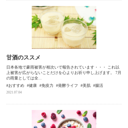
甘酒のススメ
日本各地で豪雨被害が相次いで報告されています・・・ これ以
上被害が広がらないことだけを心よりお祈り申し上げます。 7月
の雨量としては全...
おすすめ
健康
免疫力
発酵ライフ
美肌
腸活
2021.07.04