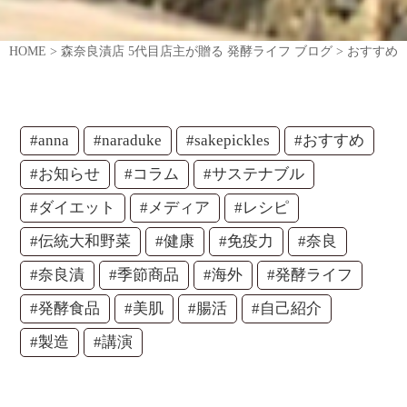
HOME
>
森奈良漬店 5代目店主が贈る 発酵ライフ ブログ
>
おすすめ
#anna
#naraduke
#sakepickles
#おすすめ
#お知らせ
#コラム
#サステナブル
#ダイエット
#メディア
#レシピ
#伝統大和野菜
#健康
#免疫力
#奈良
#奈良漬
#季節商品
#海外
#発酵ライフ
#発酵食品
#美肌
#腸活
#自己紹介
#製造
#講演