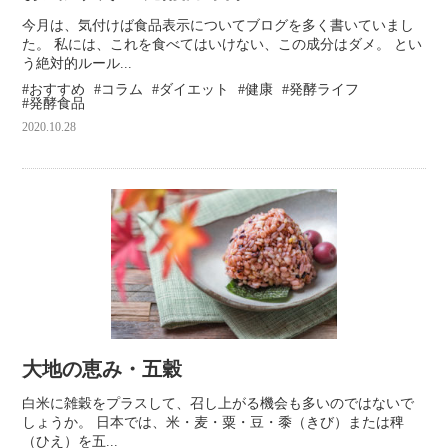
今月は、気付けば食品表示についてブログを多く書いていまし
た。 私には、これを食べてはいけない、この成分はダメ。 とい
う絶対的ルール...
おすすめ
コラム
ダイエット
健康
発酵ライフ
発酵食品
2020.10.28
大地の恵み・五穀
白米に雑穀をプラスして、召し上がる機会も多いのではないで
しょうか。 日本では、米・麦・粟・豆・黍（きび）または稗
（ひえ）を五...