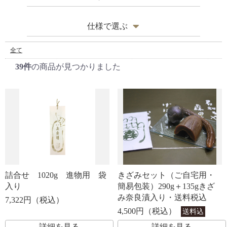
なす
その他
〜1,000円
仕様で選ぶ
ひょうたん、生姜
1,000円〜3,000円
木蓋がついており、
特上樽
全て
すし桶として重宝します
すもも、人参、セロリ
39件
の商品が見つかりました
3,000円〜5,000円
ご体裁のよい丸型・
樽詰
小判型の樽入です
きざみ奈良漬
5,000円〜10,000円
箱詰
木箱に入っております
オリジナル商品
10,000円〜
袋詰
化粧袋に入っております
送料込み・
セット
消費税込みのお詰め合わせです
詰合せ 1020g 進物用 袋
きざみセット（ご自宅用・
その他
お茶碗・つぼ入など
入り
簡易包装）290g＋135gきざ
み奈良漬入り・送料税込
7,322円（税込）
4,500円（税込）
送料込
詳細を見る
詳細を見る