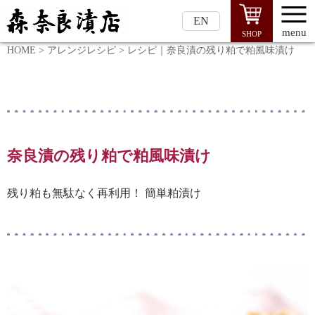
EN
menu
SHOP
HOME
>
アレンジレシピ
>
レシピ｜奈良漬の残り粕で粕風味漬け
奈良漬の残り粕で粕風味漬け
残り粕も無駄なく再利用！ 簡単粕漬け