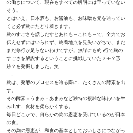
の働きについて、現在もすべての解明には至っていない
そう。
とはいえ、日本酒も、お醤油も、お味噌も元を辿ってい
くと必ず麹にたどり着きます。
麹のすごさを話しだすとあれも～これも～で、全力でお
伝えせずにはいられず、終着地点を見失いがちで、まだ
まだ修行が足らないわけですが。無謀にも約5行で麹の
すごさを解説するということに挑戦していたメモ？形
跡？を発掘しました。笑
—-
麹は、発酵のプロセスを辿る際に、たくさんの酵素を出
す。
その酵素＝うまみ・あまみなど独特の複雑な味わいを生
み出す、食材を柔らかくする。
毎日どこかで、何らかの麹の恩恵を受けているのが日本
の食。
その麹の恩恵が、和食の基本としておいしさにつながっ