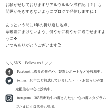
お騒がせしておりますリアルウルルン滞在記（？）も
間隔があきすぎないようにブログで発信しますね！
あっという間に1年の折り返し地点。
寒暖差にまけないよう、健やかに穏やかに過ごせますよ
うに🍀
いつもありがとうございます🥰
＼＼SNS Follow us！／／
Facebook…奈良の景色や、製造レポートなどを投稿中。
twitter…10年ほど熟成していました・・・お知らせや限
定配信を中心に投稿中。
instagram…365日出勤中の鹿さんたち中心の鹿スタグラム
♡たまにクロ店長も登場。