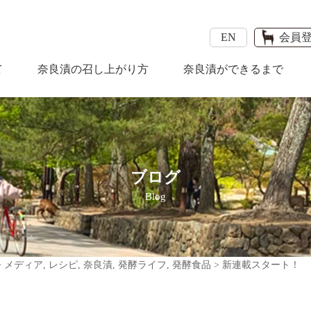
EN
会員
て
奈良漬の召し上がり方
奈良漬ができるまで
ブログ
Blog
>
メディア
,
レシピ
,
奈良漬
,
発酵ライフ
,
発酵食品
>
新連載スタート！