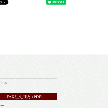
ちら
FAX注文用紙（PDF）
シー