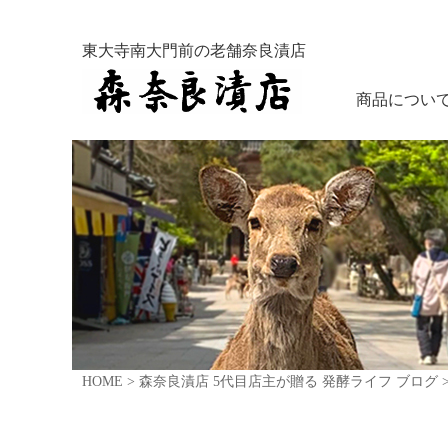
東大寺南大門前の老舗奈良漬店
商品につい
HOME
>
森奈良漬店 5代目店主が贈る 発酵ライフ ブログ