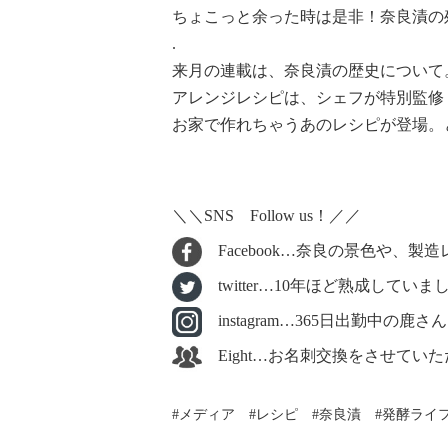
ちょこっと余った時は是非！奈良漬の
.
来月の連載は、奈良漬の歴史について
アレンジレシピは、シェフが特別監修
お家で作れちゃうあのレシピが登場。
＼＼SNS Follow us！／／
Facebook…奈良の景色や、
twitter…10年ほど熟成し
instagram…365日出勤中
Eight…お名刺交換をさせてい
メディア
レシピ
奈良漬
発酵ライ