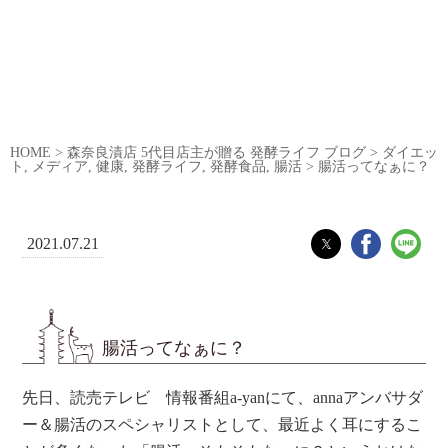
HOME
>
森奈良漬店 5代目店主が贈る 発酵ライフ ブログ
>
ダイエッ
ト
,
メディア
,
健康
,
発酵ライフ
,
発酵食品
,
腸活
>
腸活ってなぁに？
2021.07.21
腸活ってなぁに？
先日、読売テレビ 情報番組a-yanにて、annaアンバサダ
ー＆腸活のスペシャリストとして、最近よく耳にするこ