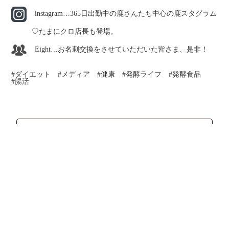
instagram…365日出勤中の鹿さんたち中心の鹿スタグラム
♡たまにクロ店長も登場。
Eight…お名刺交換をさせていただいた皆さま、是非！
ダイエット
メディア
健康
発酵ライフ
発酵食品
腸活
ブログ一覧にもどる
Instagram
Facebook
X
YouTube