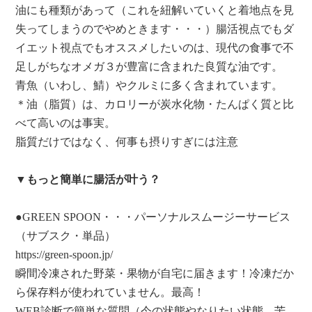
油にも種類があって（これを紐解いていくと着地点を見
失ってしまうのでやめときます・・・）腸活視点でもダ
イエット視点でもオススメしたいのは、現代の食事で不
足しがちなオメガ３が豊富に含まれた良質な油です。
青魚（いわし、鯖）やクルミに多く含まれています。
＊油（脂質）は、カロリーが炭水化物・たんぱく質と比
べて高いのは事実。
脂質だけではなく、何事も摂りすぎには注意
▼もっと簡単に腸活が叶う？
●GREEN SPOON・・・パーソナルスムージーサービス
（サブスク・単品）
https://green-spoon.jp/
瞬間冷凍された野菜・果物が自宅に届きます！冷凍だか
ら保存料が使われていません。最高！
WEB診断で簡単な質問（今の状態やなりたい状態、苦