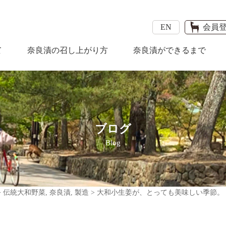
EN
会員
て
奈良漬の召し上がり方
奈良漬ができるまで
ブログ
Blog
>
伝統大和野菜
,
奈良漬
,
製造
>
大和小生姜が、とっても美味しい季節。