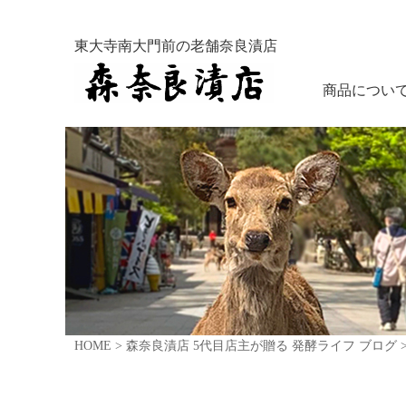
東大寺南大門前の老舗奈良漬店
商品につい
HOME
>
森奈良漬店 5代目店主が贈る 発酵ライフ ブログ