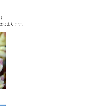
。
は、
はじまります。