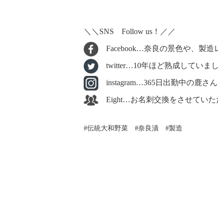
＼＼SNS Follow us！／／
Facebook…奈良の景色や、
twitter…10年ほど熟成し
instagram…365日出勤中
Eight…お名刺交換をさせてい
伝統大和野菜
奈良漬
製造