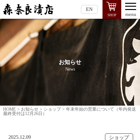
EN
menu
SHOP
お知らせ
News
HOME
>
お知らせ
>
ショップ
>
年末年始の営業について（年内発送
最終受付は12月26日）
2025.12.09
ショップ