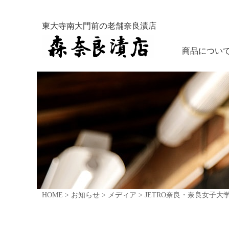
東大寺南大門前の老舗奈良漬店
商品につい
HOME
>
お知らせ
>
メディア
>
JETRO奈良・奈良女子大