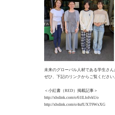
未来のグローバル人材である学生さん
ぜひ、下記のリンクからご覧ください
＜小紅書（RED）掲載記事＞
http://xhslink.com/o/61lLloIvkUo
http://xhslink.com/o/4ufUXT9WxXG