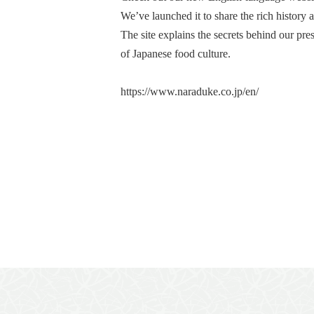
We’ve launched it to share the rich history 
The site explains the secrets behind our pre
of Japanese food culture.
https://www.naraduke.co.jp/en/