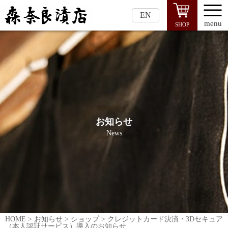
EN
menu
SHOP
お知らせ
News
HOME
>
お知らせ
>
ショップ
>
クレジットカード決済・3Dセキュア
（本人認証サービス）導入のお知らせ