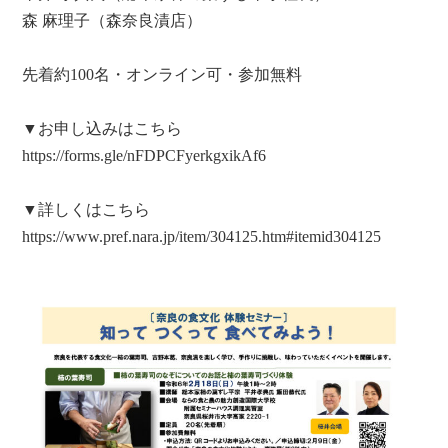
森 麻理子（森奈良漬店）
先着約100名・オンライン可・参加無料
▼お申し込みはこちら
https://forms.gle/nFDPCFyerkgxikAf6
▼詳しくはこちら
https://www.pref.nara.jp/item/304125.htm#itemid304125