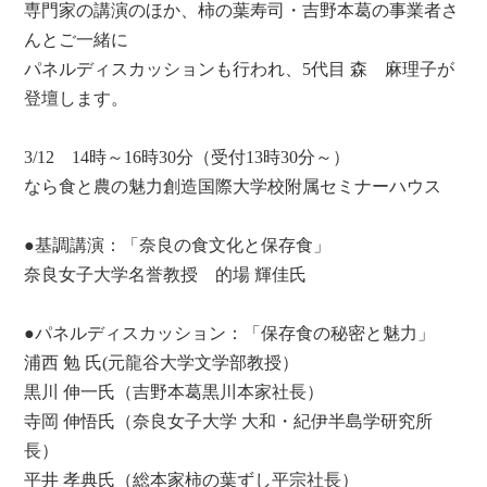
専門家の講演のほか、柿の葉寿司・吉野本葛の事業者さ
んとご一緒に
パネルディスカッションも行われ、5代目 森 麻理子が
登壇します。
3/12 14時～16時30分（受付13時30分～）
なら食と農の魅力創造国際大学校附属セミナーハウス
●基調講演：「奈良の食文化と保存食」
奈良女子大学名誉教授 的場 輝佳氏
●パネルディスカッション：「保存食の秘密と魅力」
浦西 勉 氏(元龍谷大学文学部教授）
黒川 伸一氏（吉野本葛黒川本家社長）
寺岡 伸悟氏（奈良女子大学 大和・紀伊半島学研究所
長）
平井 孝典氏（総本家柿の葉ずし平宗社長）