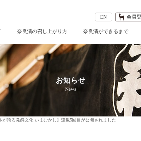
EN
会員
て
奈良漬の召し上がり方
奈良漬ができるまで
お知らせ
News
【日本が誇る発酵文化 いまむかし】連載5回目が公開されました