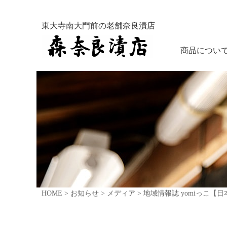
東大寺南大門前の老舗奈良漬店
商品につい
HOME
>
お知らせ
>
メディア
>
地域情報誌 yomiっこ