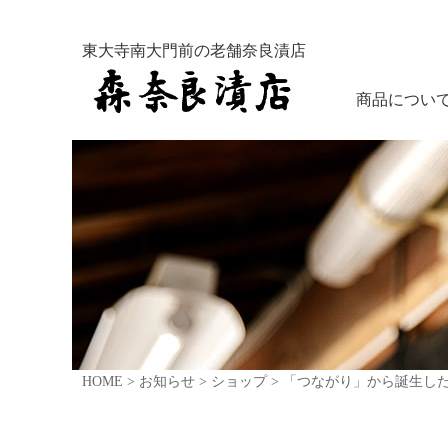
東大寺南大門前の老舗奈良漬店
商品につい
HOME
>
お知らせ
>
ショップ
>
「つながり」から誕生し