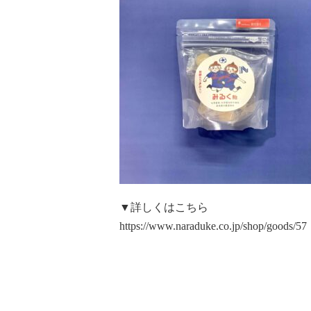
▼詳しくはこちら
https://www.naraduke.co.jp/shop/goods/57