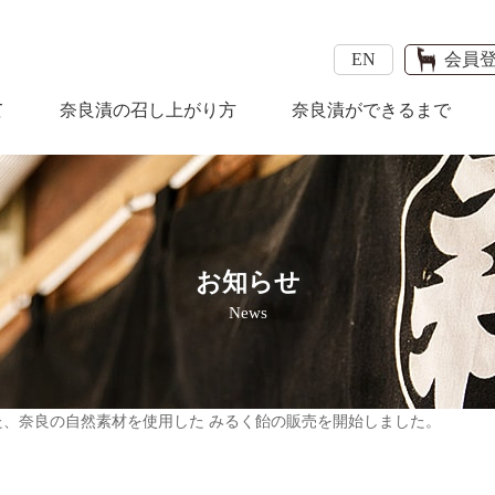
EN
会員
て
奈良漬の召し上がり方
奈良漬ができるまで
お知らせ
News
た、奈良の自然素材を使用した みるく飴の販売を開始しました。