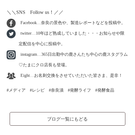
＼＼SNS Follow us！／／
Facebook…奈良の景色や、製造レポートなどを投稿中。
twitter…10年ほど熟成していました・・・お知らせや限
定配信を中心に投稿中。
instagram…365日出勤中の鹿さんたち中心の鹿スタグラム
♡たまにクロ店長も登場。
Eight…お名刺交換をさせていただいた皆さま、是非！
メディア
レシピ
奈良漬
発酵ライフ
発酵食品
ブログ一覧にもどる