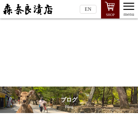
EN
menu
SHOP
ブログ
Blog