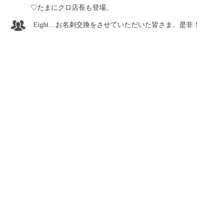
♡たまにクロ店長も登場。
Eight…お名刺交換をさせていただいた皆さま、是非！
奈良
奈良漬
海外
ブログ一覧にもどる
Instagram
Facebook
X
YouTube