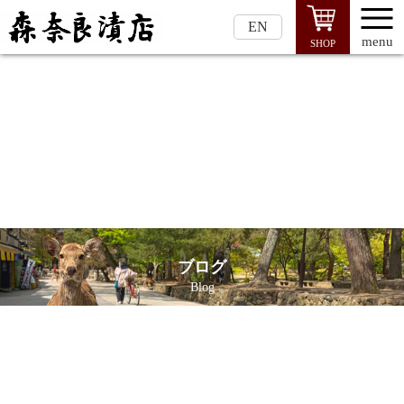
EN
menu
SHOP
ブログ
Blog